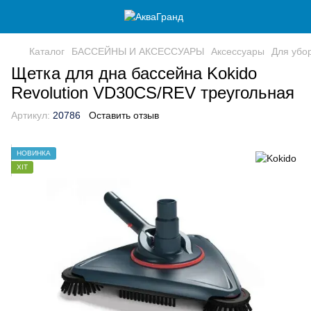
Каталог
БАССЕЙНЫ И АКСЕССУАРЫ
Аксессуары
Для убо
Щетка для дна бассейна Kokido
Revolution VD30CS/REV треугольная
Артикул:
20786
Оставить отзыв
НОВИНКА
ХІТ