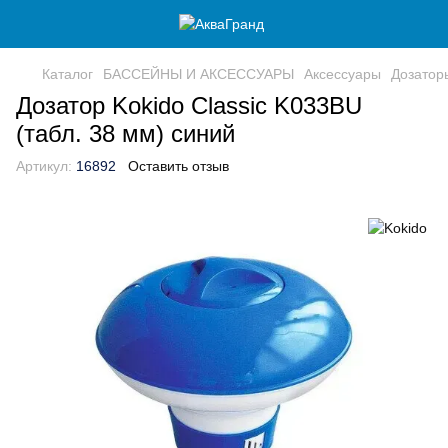
Каталог
БАССЕЙНЫ И АКСЕССУАРЫ
Аксессуары
Дозатор
Дозатор Kokido Classic K033BU
(табл. 38 мм) синий
Артикул:
16892
Оставить отзыв