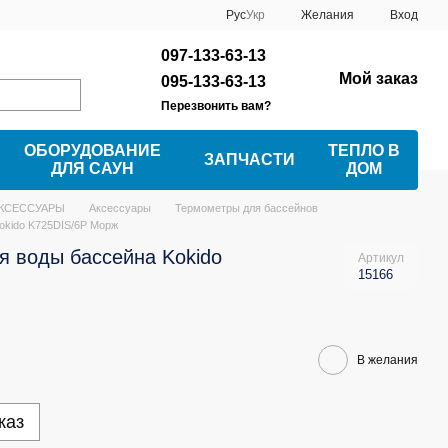
Рус
Укр
Желания
Вход
097-133-63-13
Мой заказ
095-133-63-13
Перезвонить вам?
ОБОРУДОВАНИЕ
ТЕПЛО В
ЗАПЧАСТИ
ДЛЯ САУН
ДОМ
АКСЕССУАРЫ
Аксессуары
Термометры для бассейнов
okido K725DIS/6P Морж
я воды бассейна Kokido
Артикул
15166
В желания
каз