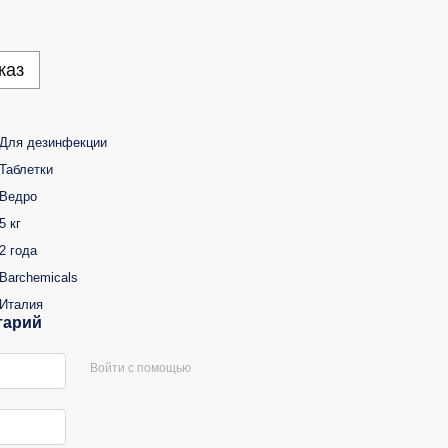
каз
Для дезинфекции
Таблетки
Ведро
5 кг
2 года
Barchemicals
Италия
тарий
Войти с помощью