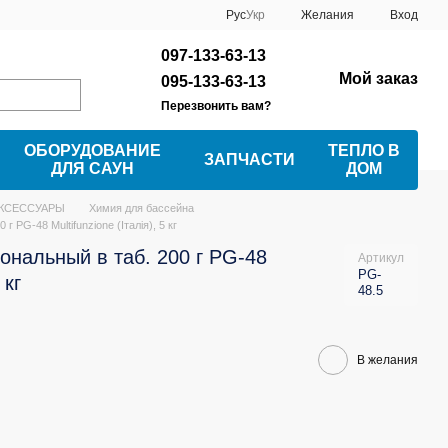
Рус
Укр
Желания
Вход
097-133-63-13
Мой заказ
095-133-63-13
Перезвонить вам?
ОБОРУДОВАНИЕ
ТЕПЛО В
ЗАПЧАСТИ
ДЛЯ САУН
ДОМ
АКСЕССУАРЫ
Химия для бассейна
 PG-48 Multifunzione (Італія), 5 кг
ональный в таб. 200 г PG-48
Артикул
PG-
 кг
48.5
В желания