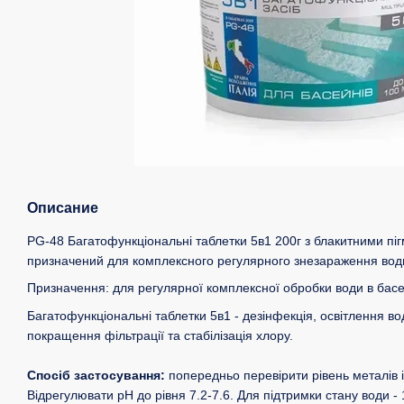
Описание
PG-48 Багатофункціональні таблетки 5в1 200г з блакитними піг
призначений для комплексного регулярного знезараження води
Призначення: для регулярної комплексної обробки води в басе
Багатофункціональні таблетки 5в1 - дезінфекція, освітлення в
покращення фільтрації та стабілізація хлору.
Спосіб застосування:
попередньо перевірити рівень металів і 
Відрегулювати рН до рівня 7.2-7.6. Для підтримки стану води -