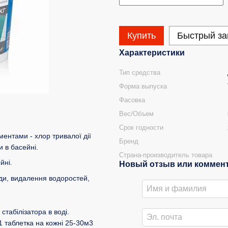
Купить
Быстрый за
Характеристики
Тип средства
Форма выпуска
Фасовка
Вес/Объем
Срок годности
ментами - хлор тривалої дії
Бренд
 в басейні.
Страна-производитель товара
йні.
Новый отзыв или коммен
оди, видалення водоростей,
стабілізатора в воді.
 1 таблетка на кожні 25-30м3