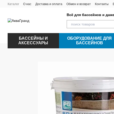
Перейти к основному контенту
Каталог
О нас
Доставка и оплата
Обмен и возврат
Контакты
Всё для бассейнов и даж
БАССЕЙНЫ И
ОБОРУДОВАНИЕ ДЛЯ
АКСЕССУАРЫ
БАССЕЙНОВ