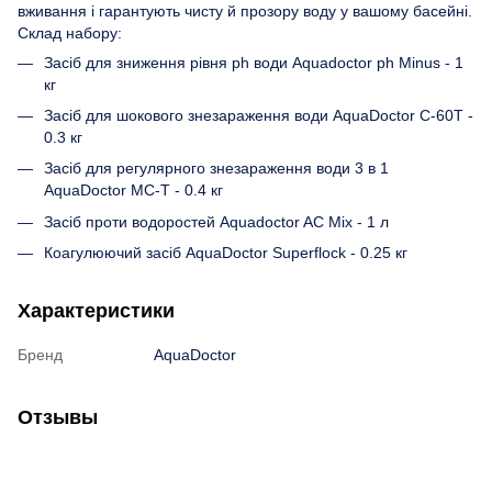
вживання і гарантують чисту й прозору воду у вашому басейні.
Склад набору:
Засіб для зниження рівня ph води Aquadoctor ph Minus - 1
кг
Засіб для шокового знезараження води AquaDoctor C-60T -
0.3 кг
Засіб для регулярного знезараження води 3 в 1
AquaDoctor MC-T - 0.4 кг
Засіб проти водоростей Aquadoctor AC Mix - 1 л
Коагулюючий засіб AquaDoctor Superflock - 0.25 кг
Характеристики
Бренд
AquaDoctor
Отзывы