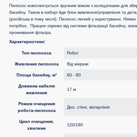
Пилосос комплектується зручним візком з коліщатками для збе
басейну. Також в наборі йде блок живлення/управління та дета
(російська в тому числі). Пилосос легкий у користуванні. Ніяких
потрібно. Працює окремо від системи фільтрації басейну, зниз
промивання фільтра.
Характеристики:
Тип пилососа
Робот
Живлення пилососа
Від мережі
Площа басейну, м²
60 - 80
Довжина кабелю
17 м
живлення
Режим очищення
Дно, стіни, ватерлінія
робота-пилососа
Цикл очищення,
120/180
хвилини