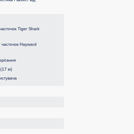
часточок Tiger Shark
х часточок Hayward
ерігання
(17 м)
ристувача