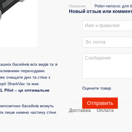
Название
Робот-пилосос для б
Новый отзыв или коммен
ніх басейнів всіх видів та зі
ереливними переходами.
яє очищати дно та стіни з
рії SharkVac та має
Оцените товар
XL Pilot – це оптимальне
Отправить
композитних басейнів можуть
Доставка
Оплата
ти лише нижню частину стіни.