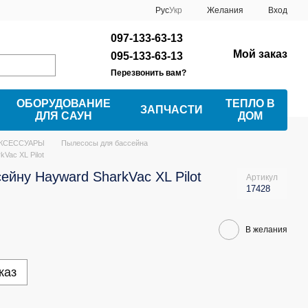
Рус
Укр
Желания
Вход
097-133-63-13
Мой заказ
095-133-63-13
Перезвонить вам?
ОБОРУДОВАНИЕ
ТЕПЛО В
ЗАПЧАСТИ
ДЛЯ САУН
ДОМ
АКСЕССУАРЫ
Пылесосы для бассейна
Vac XL Pilot
ейну Hayward SharkVac XL Pilot
Артикул
17428
В желания
каз