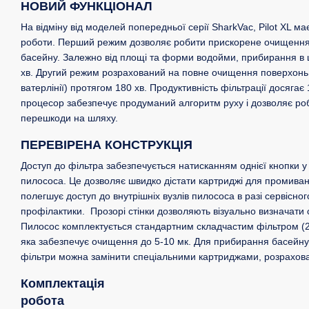
НОВИЙ ФУНКЦІОНАЛ
На відміну від моделей попередньої серії SharkVac, Pilot XL м
роботи. Перший режим дозволяє робити прискорене очищення 
басейну. Залежно від площі та форми водойми, прибирання в 
хв. Другий режим розрахований на повне очищення поверхонь 
ватерлінії) протягом 180 хв. Продуктивність фільтрації досягає
процесор забезпечує продуманий алгоритм руху і дозволяє ро
перешкоди на шляху.
ПЕРЕВІРЕНА КОНСТРУКЦІЯ
Доступ до фільтра забезпечується натисканням однієї кнопки у 
пилососа. Це дозволяє швидко дістати картриджі для промива
полегшує доступ до внутрішніх вузлів пилососа в разі сервісно
профілактики. Прозорі стінки дозволяють візуально визначати
Пилосос комплектується стандартним складчастим фільтром (2
яка забезпечує очищення до 5-10 мк. Для прибирання басейну
фільтри можна замінити спеціальними картриджами, розрахова
Комплектація
робота