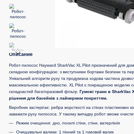
Описание
Робот-пилосос Hayward SharkVac XL Pilot призначений для домаш
складною конфігурацією: з виступними бортами безпеки та п
Унікальний алгоритм руху та продумана ходова частина дозвол
максимальною ефективністю. XL Pilot є покращеною моделю се
складчастий багаторазовий фільтр.
Гумові траки в SharkVac 
рішення для басейнів з лайнерним покриттям.
Виробник застерігає: ребра жорсткості на стінах пластикових 
заважати руху пилососа. У такому випадку робот зможе очисти
Режим очищення: дно, похилі стіни, стіни, ватерлінія
Очищувальні валики: 1 пінний та 1 гумовий валик