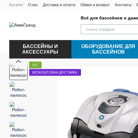
Перейти к основному контенту
Каталог
О нас
Доставка и оплата
Обмен и возврат
Контакты
Всё для бассейнов и даж
БАССЕЙНЫ И
ОБОРУДОВАНИЕ ДЛЯ
АКСЕССУАРЫ
БАССЕЙНОВ
ХІТ
БЕЗКОШТОВНА ДОСТАВКА