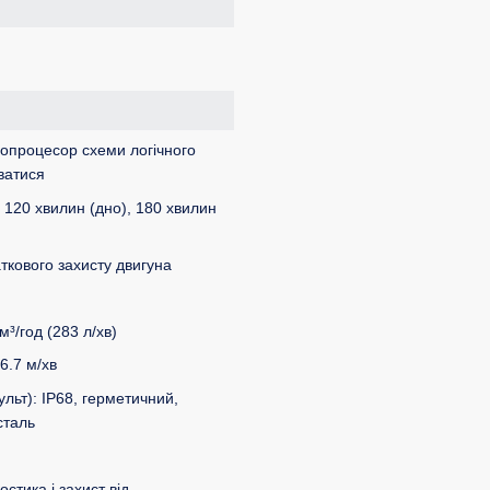
ропроцесор схеми логічного
ватися
120 хвилин (дно), 180 хвилин
ткового захисту двигуна
м³/год (283 л/хв)
6.7 м/хв
льт): IP68, герметичний,
сталь
стика і захист від