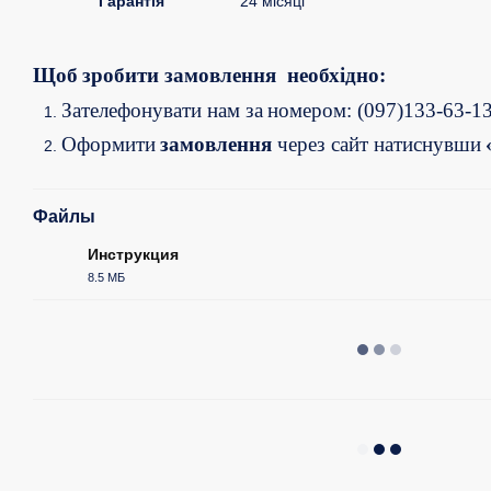
Гарантія
24 місяці
Щоб
зробити
з
амовлення
необх
і
д
н
о:
Зателефонувати
нам
за
номером
: (097)133-63-1
Оформит
и
замовлення
через сайт на
тиснувши
Файлы
Инструкция
8.5 МБ
PDF