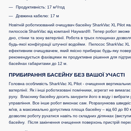
Продуктивність: 17 м³/год
Довжина кабелю: 17 м
Новітній роботизований очищувач басейну SharkVac XL Pilot я
пилососів SharkVac від компанії Hayward®. Тепер робот зможе 
дно, стінки та зону ватерлінії. Робота в трьох площинах дозво
будь-якої конфігурації штучної водойми. Пилосос SharkVac XL P
ефективним очищувачем, який якісно прибирає будь-яку повер
рекомендується фахівцями як продуктивне рішення для підтри
басейнах габаритами до 12 м.
ПРИБИРАННЯ БАСЕЙНУ БЕЗ ВАШОЇ УЧАСТІ
Головна особливість SharkVac XL Pilot - очищення вертикальних
ватерлінії. Як і інші роботизовані помічники, агрегат не вимаг
руху. Власнику басейну досить занурити його в воду і вибрати
управління. Все інше робот виконає сам. Розрахункова швидкіс
м/хв, а максимально допустима площа басейну – від 60 до 80 
дозволяє роботу рухатися навіть по складних ділянках (виступи,
басейну. Після закінчення очищення поверхонь пристрій перех