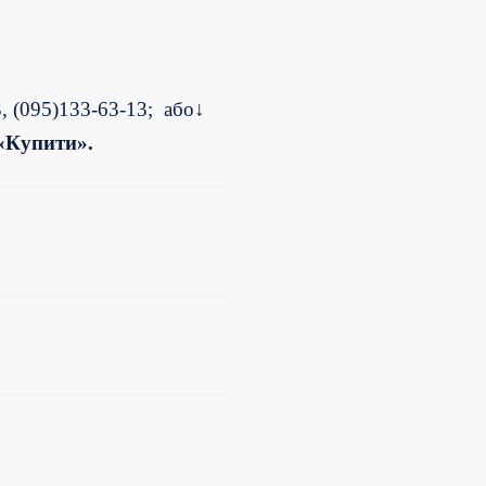
3, (095)133-63-13;
а
бо↓
«Купит
и
».