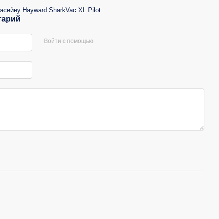
асейну Hayward SharkVac XL Pilot
тарий
Войти с помощью