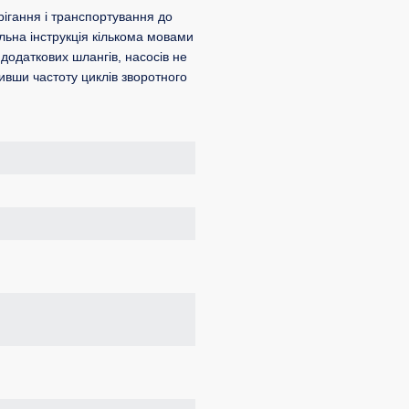
рігання і транспортування до
льна інструкція кількома мовами
 додаткових шлангів, насосів не
ивши частоту циклів зворотного