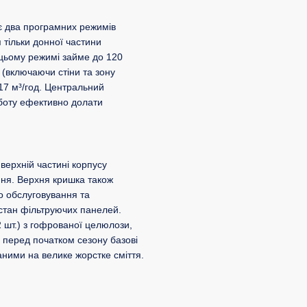
ає два програмних режимів
тільки донної частини
цьому режимі займе до 120
(включаючи стіни та зону
 17 м³/год. Центральний
боту ефективно долати
верхній частині корпусу
ння. Верхня кришка також
го обслуговування та
 стан фільтруючих панелей.
 шт.) з гофрованої целюлози,
 перед початком сезону базові
ними на велике жорстке сміття.