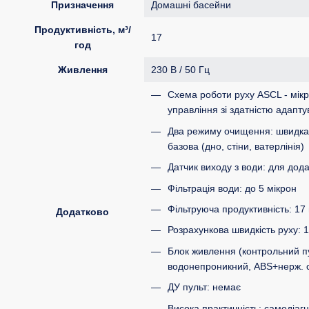
Призначення
Домашні басейни
Продуктивність, м³/
17
год
Живлення
230 В / 50 Гц
Схема роботи руху ASCL - мік
управління зі здатністю адапту
Два режиму очищення: швидка 
базова (дно, стіни, ватерлінія)
Датчик виходу з води: для дода
Фільтрація води: до 5 мікрон
Фільтруюча продуктивність: 17 
Додатково
Розрахункова швидкість руху: 1
Блок живлення (контрольний пу
водонепроникний, ABS+нерж. 
ДУ пульт: немає
Висока практичність: самодіагно