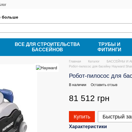
Блог
е больше
ВСЕ ДЛЯ СТРОИТЕЛЬСТВА
ТРУБЫ И
БАССЕЙНОВ
ФИТИНГИ
Главная
Каталог
БАССЕЙНЫ И 
Робот-пилосос для басейну Hayward Shark
Робот-пилосос для бас
В наличии
Оставить отзыв
81 512 грн
Купить
Быстрый за
Характеристики