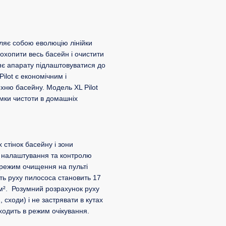
вляє собою еволюцію лінійки
охопити весь басейн і очистити
ляє апарату підлаштовуватися до
ilot є економічним і
хню басейну. Модель XL Pilot
мки чистоти в домашніх
 стінок басейну і зони
ає налаштування та контролю
 режим очищення на пульті
ть руху пилососа становить 17
м². Розумний розрахунок руху
 сходи) і не застрявати в кутах
одить в режим очікування.