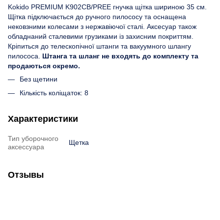
Kokido PREMIUM K902CB/PREE гнучка щітка шириною 35 см.
Щітка підключається до ручного пилососу та оснащена
нековзними колесами з нержавіючої сталі. Аксесуар також
обладнаний сталевими грузиками із захисним покриттям.
Кріпиться до телескопічної штанги та вакуумного шлангу
пилососа.
Штанга та шланг не входять до комплекту та
продаються окремо.
Без щетини
Кількість коліщаток: 8
Характеристики
Тип уборочного
Щетка
аксессуара
Отзывы