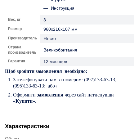
Инструкция
Вес, кг
3
Размер
960х216х107 мм
Производитель
Elecro
Страна
Великобритания
производитель
Гарантия
12 месяцев
Щоб
зробити
з
амовлення
необх
і
д
н
о:
Зателефонувати
нам
за
номером
: (097)133-63-13,
(095)133-63-13;
а
бо↓
Оформит
и
замовлення
через сайт на
тиснувши
«Купит
и
».
Характеристики
Объем