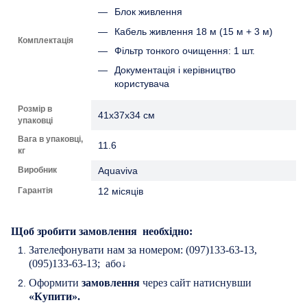
Блок живлення
Кабель живлення 18 м (15 м + 3 м)
Комплектація
Фільтр тонкого очищення: 1 шт.
Документація і керівництво
користувача
Розмір в
41х37х34 см
упаковці
Вага в упаковці,
11.6
кг
Виробник
Aquaviva
Гарантія
12 місяців
Щоб
зробити
з
амовлення
необх
і
д
н
о:
Зателефонувати
нам
за
номером
: (097)133-63-13,
(095)133-63-13;
а
бо↓
Оформит
и
замовлення
через сайт на
тиснувши
«Купит
и
».