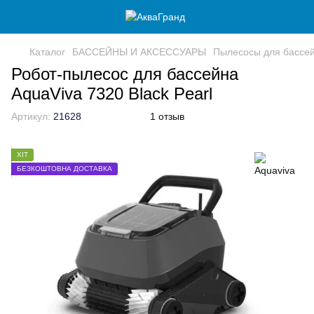
Каталог
БАССЕЙНЫ И АКСЕССУАРЫ
Пылесосы для бассе
Робот-пылесоc для бассейна
AquaViva 7320 Black Pearl
Артикул:
21628
1 отзыв
ХІТ
БЕЗКОШТОВНА ДОСТАВКА