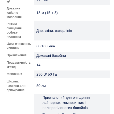
м²
Довжина
18 м (15 + 3)
кабелю
живлення
Режим
очищення
Дно, стіни, ватерлінія
робота-
пилососа
Цикл очищення,
60/180 мин
хвилини
Призначення
Домашні басейни
Продуктивність,
14
м³/год
Живлення
230 В/ 50 Гц
Ширина
50 см
частини для
прибирання
Призначений для очищення
лайнерних, композитних і
поліпропіленових басейнів