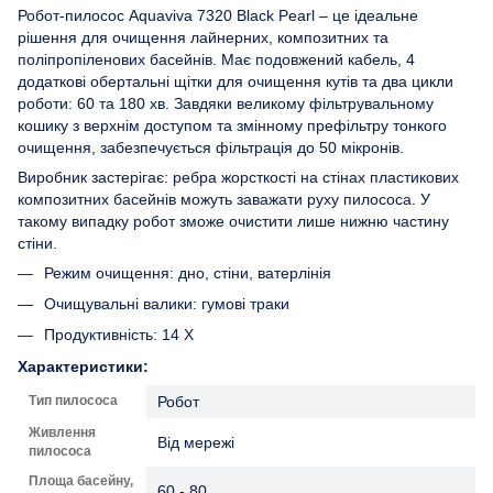
Робот-пилосос Aquaviva 7320 Black Pearl – це ідеальне
рішення для очищення лайнерних, композитних та
поліпропіленових басейнів. Має подовжений кабель, 4
додаткові обертальні щітки для очищення кутів та два цикли
роботи: 60 та 180 хв. Завдяки великому фільтрувальному
кошику з верхнім доступом та змінному префільтру тонкого
очищення, забезпечується фільтрація до 50 мікронів.
Виробник застерігає: ребра жорсткості на стінах пластикових
композитних басейнів можуть заважати руху пилососа. У
такому випадку робот зможе очистити лише нижню частину
стіни.
Режим очищення: дно, стіни, ватерлінія
Очищувальні валики: гумові траки
Продуктивність: 14 Х
Характеристики:
Тип пилососа
Робот
Живлення
Від мережі
пилососа
Площа басейну,
60 - 80