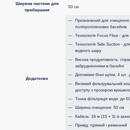
Ширина частини для
50 см
прибирання
Призначений для очищення 
поліпропіленових басейнів
Технологія Focus Flow - дл
Технологія Side Suction - д
водного шару
Висока продуктивність: спра
забрудненнями в басейні
Допоміжні бічні щітки, 4 шт.
Додатково
Великий фільтрувальний кош
доступу з прозорою кришко
Тонка фільтрація води: до 5
Ширина очищення: 50 см
Кабель: 18 м (15 + 3) із зах
Привід: прямий і ременний