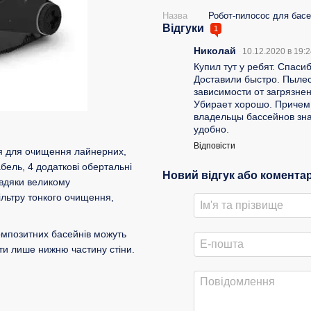
Назва
Робот-пилосос для басе
Відгуки
1
Николай
10.12.2020 в 19:
Купил тут у ребят. Спас
Доставили быстро. Пылес
зависимости от загрязне
Убирает хорошо. Причем 
владельцы бассейнов знаю
удобно.
Відповісти
ня для очищення лайнерних,
бель, 4 додаткові обертальні
Новий відгук або комента
авдяки великому
ільтру тонкого очищення,
композитних басейнів можуть
ти лише нижню частину стіни.