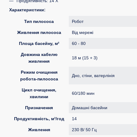
Продуктивність: 14 Х
Характеристики:
Тип пилососа
Робот
Живлення пилососа
Від мережі
Площа басейну, м²
60 - 80
Довжина кабелю
18 м (15 + 3)
живлення
Режим очищення
Дно, стіни, ватерлінія
робота-пилососа
Цикл очищення,
60/180 мин
хвилини
Призначення
Домашні басейни
Продуктивність, м³/год
14
Живлення
230 В/ 50 Гц