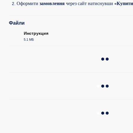
Оформит
и
замовлення
через сайт на
тиснувши
«Купит
и
Файли
Инструкция
5.1 МБ
PDF