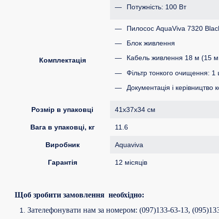
Потужність: 100 Вт
Пилосос AquaViva 7320 Black
Блок живлення
Кабель живлення 18 м (15 м 
Комплектація
Фільтр тонкого очищення: 1 
Документація і керівництво 
Розмір в упаковці
41х37х34 см
Вага в упаковці, кг
11.6
Виробник
Aquaviva
Гарантія
12 місяців
Щоб
зробити
з
амовлення
необх
і
д
н
о:
Зателефонувати
нам
за
номером
: (097)133-63-13, (095)1