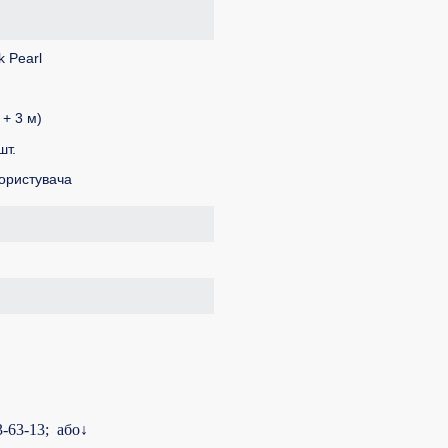
 Pearl
+ 3 м)
шт.
користувача
33-63-13;
а
бо↓