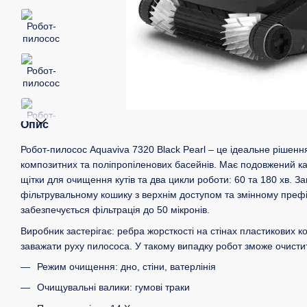
Опис
Робот-пилосос Aquaviva 7320 Black Pearl – це ідеальне рішен
композитних та поліпропіленових басейнів. Має подовжений ка
щітки для очищення кутів та два цикли роботи: 60 та 180 хв. З
фільтрувальному кошику з верхнім доступом та змінному преф
забезпечується фільтрація до 50 мікронів.
Виробник застерігає: ребра жорсткості на стінах пластикових 
заважати руху пилососа. У такому випадку робот зможе очисти
Режим очищення: дно, стіни, ватерлінія
Очищувальні валики: гумові траки