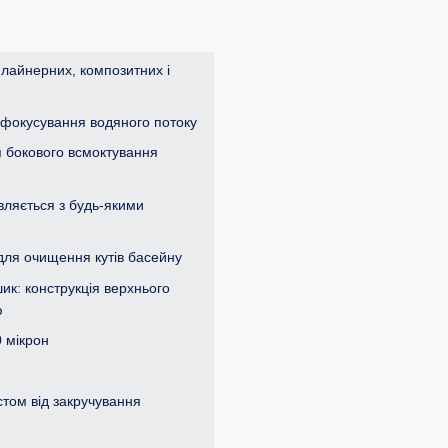
лайнерних, композитних і
я фокусування водяного потоку
ля бокового всмоктування
вляється з будь-якими
: для очищення кутів басейну
ик: конструкція верхнього
ю
0 мікрон
истом від закручування