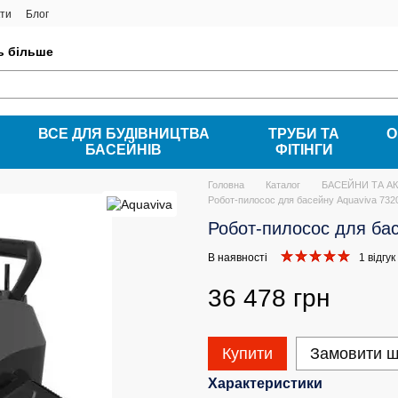
ти
Блог
ть більше
ВСЕ ДЛЯ БУДІВНИЦТВА
ТРУБИ ТА
О
БАСЕЙНІВ
ФІТІНГИ
Головна
Каталог
БАСЕЙНИ ТА А
Робот-пилосос для басейну Aquaviva 7320
Робот-пилосос для бас
В наявності
1 відгук
36 478 грн
Купити
Замовити 
Характеристики