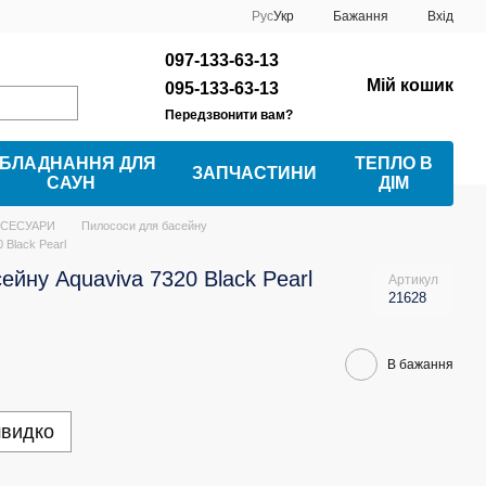
Рус
Укр
Бажання
Вхід
097-133-63-13
Мій кошик
095-133-63-13
Передзвонити вам?
БЛАДНАННЯ ДЛЯ
ТЕПЛО В
ЗАПЧАСТИНИ
САУН
ДІМ
КСЕСУАРИ
Пилососи для басейну
 Black Pearl
ейну Aquaviva 7320 Black Pearl
Артикул
21628
В бажання
швидко