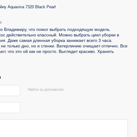
йну Aquaviva 7320 Black Pearl
24
ибо Владимиру, что помог выбрать подходящую модель.
ос действительно классный. Можно выбрать цикл уборки в
ния. Даже самая длинная уборка занимает всего 3 часа.
не только дно, но и стенки. Ватерлинию очищает отлично. Все
т, что это ой как не просто. Выглядит красиво. Хранить
р
Увійти за допомогою