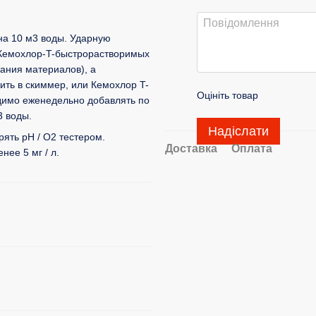
а 10 м3 воды. Ударную
 Кемохлор-T-быстрорастворимых
вания материалов), а
ить в скиммер, или Кемохлор T-
Оцініть товар
имо еженедельно добавлять по
3 воды.
Надіслати
ять pH / O2 тестером.
Доставка
Оплата
ее 5 мг / л.