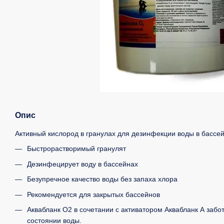
Опис
Активный кислород в гранулах для дезинфекции воды в бассей
Быстрорастворимый гранулят
Дезинфецирует воду в бассейнах
Безупречное качество воды без запаха хлора
Рекомендуется для закрытых бассейнов
Аквабланк О2 в сочетании с активатором Аквабланк А забо
состоянии воды.