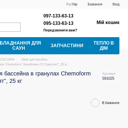
Рус
Укр
Бажання
Вхід
097-133-63-13
Мій кошик
095-133-63-13
Передзвонити вам?
БЛАДНАННЯ ДЛЯ
ТЕПЛО В
ЗАПЧАСТИНИ
САУН
ДІМ
КСЕСУАРИ
Хімія для басейну
лах Chemoform "Аквабланк О2 Гранулят", 25 кг
я бассейна в гранулах Chemoform
Артикул
591025
", 25 кг
В бажання