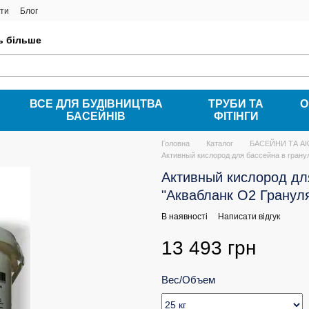
ти
Блог
ть більше
ВСЕ ДЛЯ БУДІВНИЦТВА
ТРУБИ ТА
О
БАСЕЙНІВ
ФІТІНГИ
Головна
Каталог
БАСЕЙНИ ТА А
Активный кислород для бассейна в грану
Активный кислород дл
"Аквабланк О2 Гранулят
В наявності
Написати відгук
13 493 грн
Вес/Объем