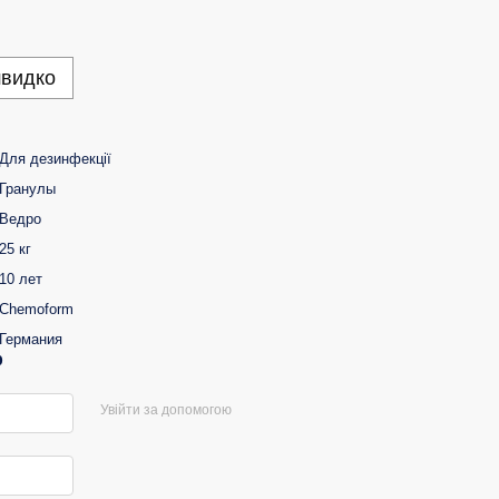
швидко
Для дезинфекції
Гранулы
Ведро
25 кг
10 лет
Chemoform
Германия
р
Увійти за допомогою