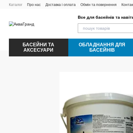
Перейти до основного контенту
Каталог
Про нас
Доставка і оплата
Обмін та повернення
Контак
Все для басейнів та наві
БАСЕЙНИ ТА
ОБЛАДНАННЯ ДЛЯ
АКСЕСУАРИ
БАСЕЙНІВ