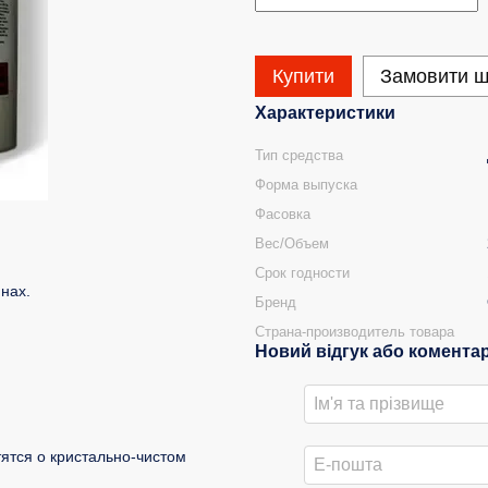
Купити
Замовити 
Характеристики
Тип средства
Форма выпуска
Фасовка
Вес/Объем
Срок годности
нах.
Бренд
Страна-производитель товара
Новий відгук або комента
тятся о кристально-чистом