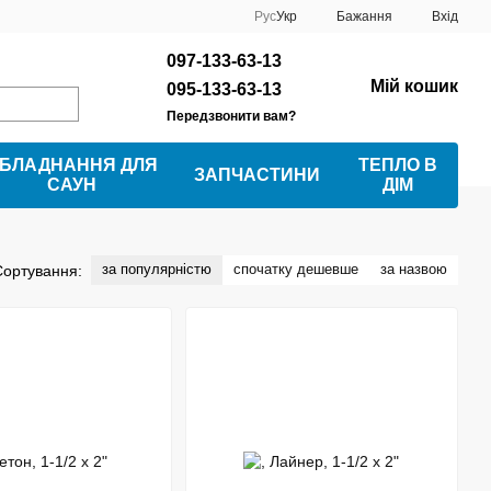
Рус
Укр
Бажання
Вхід
097-133-63-13
Мій кошик
095-133-63-13
Передзвонити вам?
БЛАДНАННЯ ДЛЯ
ТЕПЛО В
ЗАПЧАСТИНИ
САУН
ДІМ
за популярністю
спочатку дешевше
за назвою
Сортування: