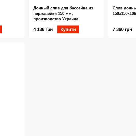
Донный слив для бассейна из
Слив донны
нержавейки 150 мм,
150х150х106
производство Украина
4 136 грн
Купити
7 360 грн