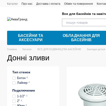
Перейти до основного контенту
Каталог
Про нас
Доставка і оплата
Обмін та повернення
Контак
Все для басейнів та наві
БАСЕЙНИ ТА
ОБЛАДНАННЯ ДЛЯ
АКСЕСУАРИ
БАСЕЙНІВ
Головна
Каталог
ВСЕ ДЛЯ БУДІВНИЦТВА БАСЕЙНІВ
Закладні деталі
Донні зливи
Тип стенок
Бетон
8
Лайнер
4
Подключение
1-1/2"
3
2"
4
90мм
2