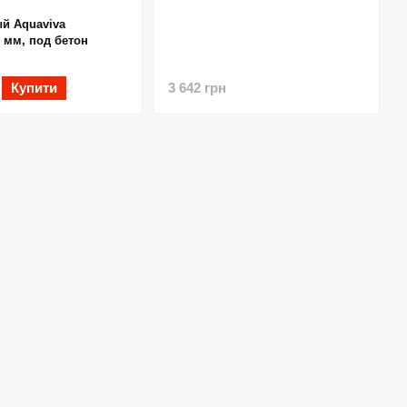
й Aquaviva
 мм, под бетон
Купити
3 642 грн