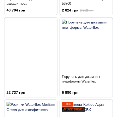
аквафитнеса
58700
40 704 грн
2 624 грн
2 852 грн
Поручень для джампинг
платформы Waterflex
22 737 грн
6 890 грн
−10%
BLACK FRIDAY