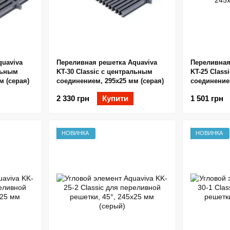
quaviva
Переливная решетка Aquaviva
Переливная
альным
KT-30 Classic с центральным
KT-25 Class
м (серая)
соединением, 295x25 мм (серая)
соединением
2 330 грн
Купити
1 501 грн
НОВИНКА
НОВИНКА