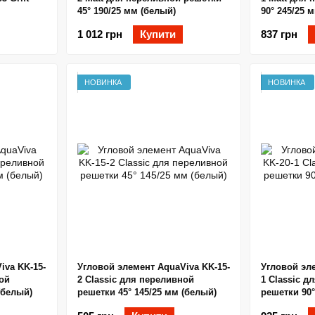
45° 190/25 мм (белый)
90° 245/25 
 (белая)
1 012 грн
Купити
837 грн
НОВИНКА
НОВИНКА
iva KK-15-
Угловой элемент AquaViva KK-15-
Угловой эле
ной
2 Classic для переливной
1 Classic д
(белый)
решетки 45° 145/25 мм (белый)
решетки 90°