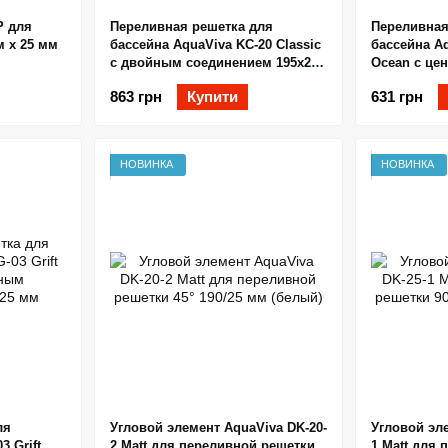
P для
Переливная решетка для
Переливная
м х 25 мм
бассейна AquaViva KC-20 Classic
бассейна Aq
с двойным соединением 195x25
Ocean с це
мм (белая)
соединение
863 грн
Купити
631 грн
НОВИНКА
НОВИНКА
ля
Угловой элемент AquaViva DK-20-
Угловой эле
3 Grift
2 Matt для переливной решетки
1 Matt для