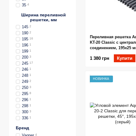
35
4
Ширина переливной
решетки, мм
145
2
190
2
Переливная решетка A
195
16
KT-20 Classic с центр
196
1
соединением, 195x25 м
199
1
200
3
1 380 грн
Купити
245
17
246
1
248
1
НОВИНКА
249
2
250
3
295
8
296
1
298
1
300
3
336
1
Бренд
Vagner
4