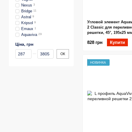
Nexus
3
Bridge
11
Astral
9
Угловой элемент Aquav
Kripsol
9
2 Classic для перелив
Emaux
1
решетки, 45°, 195х25 м
Aquaviva
29
828 грн
Купити
Ціна, грн
Від Ціна, грн
До Ціна, грн
ОК
НОВИНКА