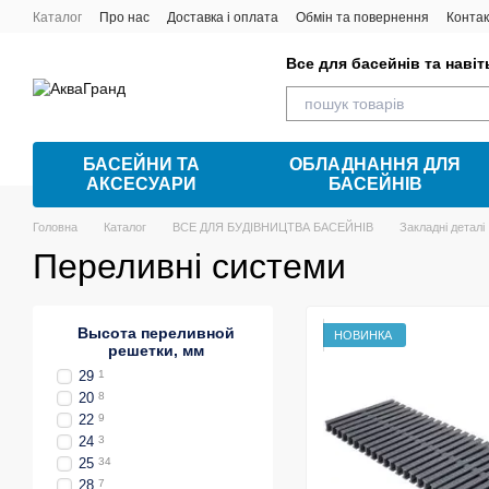
Перейти до основного контенту
Каталог
Про нас
Доставка і оплата
Обмін та повернення
Контак
Все для басейнів та наві
БАСЕЙНИ ТА
ОБЛАДНАННЯ ДЛЯ
АКСЕСУАРИ
БАСЕЙНІВ
Головна
Каталог
ВСЕ ДЛЯ БУДІВНИЦТВА БАСЕЙНІВ
Закладні деталі
Переливні системи
Высота переливной
НОВИНКА
решетки, мм
29
1
20
8
22
9
24
3
25
34
28
7