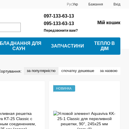
Рус
Укр
Бажання
Вхід
097-133-63-13
Мій кошик
095-133-63-13
Передзвонити вам?
БЛАДНАННЯ ДЛЯ
ТЕПЛО В
ЗАПЧАСТИНИ
САУН
ДІМ
за популярністю
спочатку дешевше
за назвою
Сортування:
НОВИНКА