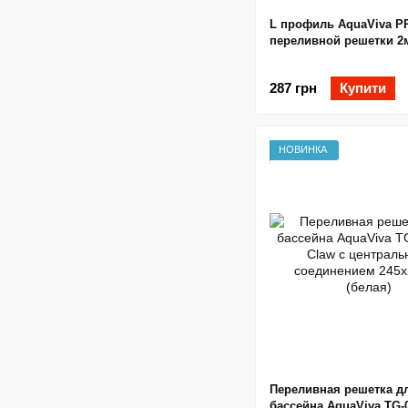
L профиль AquaViva P
переливной решетки 2
287 грн
Купити
НОВИНКА
Переливная решетка д
бассейна AquaViva TG-0