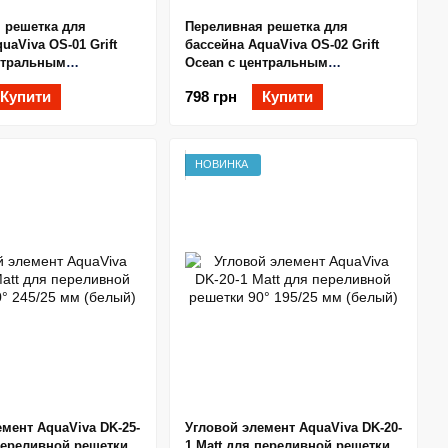
 решетка для
Переливная решетка для
uaViva OS-01 Grift
бассейна AquaViva OS-02 Grift
нтральным
Ocean с центральным
м 195x25 мм (белая)
соединением 245x25 мм (белая)
Купити
798 грн
Купити
НОВИНКА
мент AquaViva DK-25-
Угловой элемент AquaViva DK-20-
 переливной решетки
1 Matt для переливной решетки