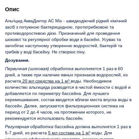
Опис
Альгіцид АкваДоктор АС Mix - швидкодіючий рідкий хімічний
засіб з потужною бактерицидною, протигрибковою та
противодоростевою дією. Призначений для проведення
шокової та регулярної обробки води в басейні. Усуває та
запобігає наступному утворенню водоростей, бактерій та
грибків у воді басейну. Не створює піну.
Дозування.
Первичная (шоковая) обработка
выполняется 1 раз в 60
дней, а также при наличии явных признаков водорослей, из
расчета
20 мл средства на 1 м³
воды. Необходимое
количество альгицида разводится в чистой ёмкости с водой и
добавляется по периметру бассейна. Для лучшего
перемешивания, состав вводится вблизи места впуска воды в
бассейн. Далее, запускается фильтрационная система на
период от 2 до 4 часов, на протяжении которого, не
рекомендуется использовать бассейн.
Регулярная обработка
бассейна должна выполнятся 1 раз в
5-7 дней, из расчета
5 мл состава на 1 м³
воды. Для
улучшения эффективности средства, рекомендуется