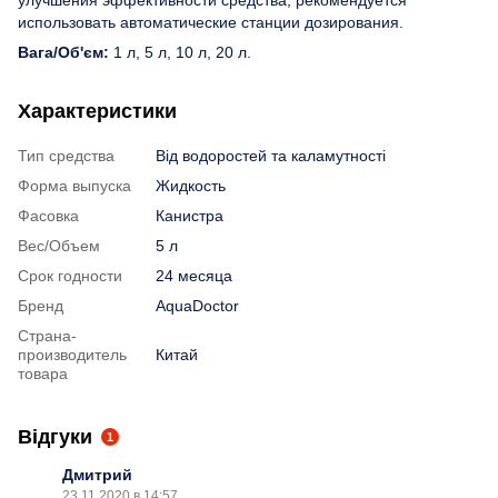
использовать автоматические станции дозирования.
Вага/Об'єм:
1 л, 5 л, 10 л, 20 л.
Характеристики
Тип средства
Від водоростей та каламутності
Форма выпуска
Жидкость
Фасовка
Канистра
Вес/Объем
5 л
Срок годности
24 месяца
Бренд
AquaDoctor
Страна-
производитель
Китай
товара
Відгуки
1
Дмитрий
23.11.2020 в 14:57