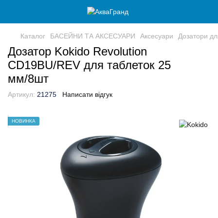
Каталог
БАСЕЙНИ ТА АКСЕСУАРИ
Аксесуари
Дозатори для
Дозатор Kokido Revolution
CD19BU/REV для таблеток 25
мм/8шт
Артикул:
21275
Написати відгук
НОВИНКА