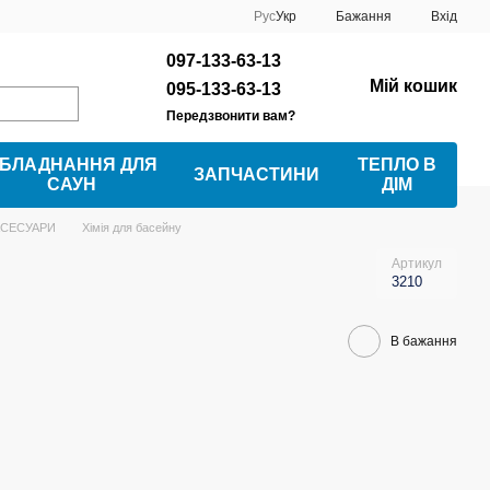
Рус
Укр
Бажання
Вхід
097-133-63-13
Мій кошик
095-133-63-13
Передзвонити вам?
БЛАДНАННЯ ДЛЯ
ТЕПЛО В
ЗАПЧАСТИНИ
САУН
ДІМ
КСЕСУАРИ
Хімія для басейну
Артикул
3210
В бажання