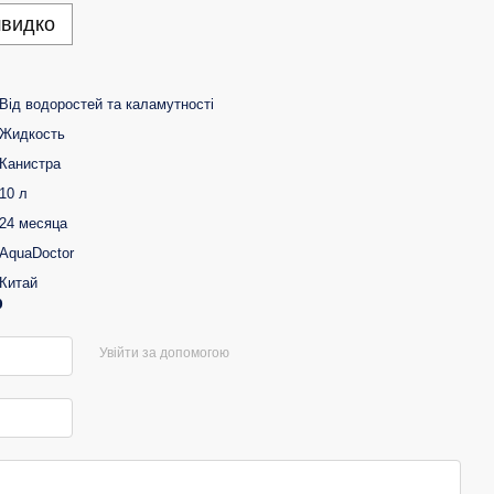
швидко
Від водоростей та каламутності
Жидкость
Канистра
10 л
24 месяца
AquaDoctor
Китай
р
Увійти за допомогою