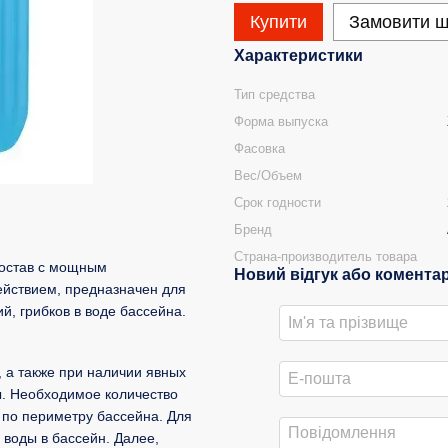
Купити
Замовити 
Характеристики
Тип средства
Форма выпуска
Фасовка
Вес/Объем
Срок годности
Бренд
Страна-производитель товара
состав с мощным
Новий відгук або комента
йствием, предназначен для
, грибков в воде бассейна.
, а также при наличии явных
. Необходимое количество
я по периметру бассейна. Для
 воды в бассейн. Далее,