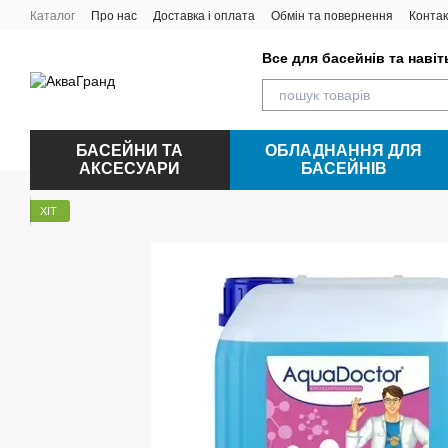
Перейти до основного контенту
Каталог
Про нас
Доставка і оплата
Обмін та повернення
Контак
Все для басейнів та наві
БАСЕЙНИ ТА
ОБЛАДНАННЯ ДЛЯ
АКСЕСУАРИ
БАСЕЙНІВ
ХІТ