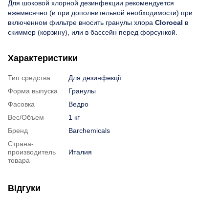
Для шоковой хлорной дезинфекции рекомендуется
ежемесячно (и при дополнительной необходимости) при
включенном фильтре вносить гранулы хлора
Clorocal
в
скиммер (корзину), или в бассейн перед форсункой.
Характеристики
Тип средства
Для дезинфекції
Форма выпуска
Гранулы
Фасовка
Ведро
Вес/Объем
1 кг
Бренд
Barchemicals
Страна-
производитель
Италия
товара
Відгуки