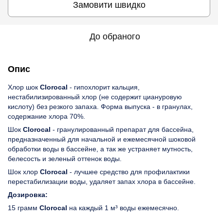
Замовити швидко
До обраного
Опис
Хлор шок
Clorocal
- гипохлорит кальция,
нестабилизированный хлор (не содержит циануровую
кислоту) без резкого запаха. Форма выпуска - в гранулах,
содержание хлора 70%.
Шок
Clorocal
- гранулированный препарат для бассейна,
предназначенный для начальной и ежемесячной шоковой
обработки воды в бассейне, а так же устраняет мутность,
белесость и зеленый оттенок воды.
Шок хлор
Clorocal
- лучшее средство для профилактики
перестабилизации воды, удаляет запах хлора в бассейне.
Дозировка:
15 грамм
Clorocal
на каждый 1 м³ воды ежемесячно.