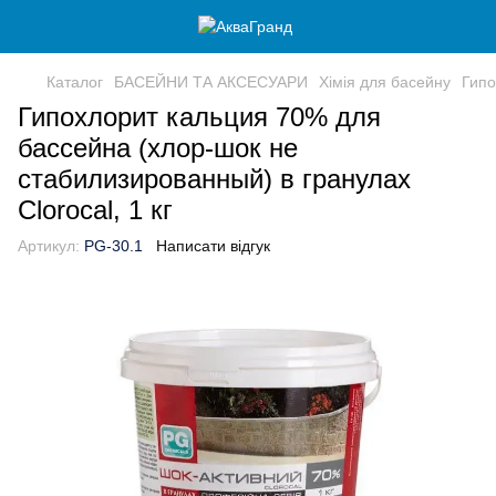
Каталог
БАСЕЙНИ ТА АКСЕСУАРИ
Хімія для басейну
Гипо
Гипохлорит кальция 70% для
бассейна (хлор-шок не
стабилизированный) в гранулах
Clorocal, 1 кг
Артикул:
PG-30.1
Написати відгук