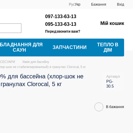
Рус
Укр
Бажання
Вхід
097-133-63-13
Мій кошик
095-133-63-13
Передзвонити вам?
БЛАДНАННЯ ДЛЯ
ТЕПЛО В
ЗАПЧАСТИНИ
САУН
ДІМ
КСЕСУАРИ
Хімія для басейну
ор-шок не стабилизированный) в гранулах Clorocal, 5 кг
0% для бассейна (хлор-шок не
Артикул
PG-
ранулах Clorocal, 5 кг
30.5
В бажання