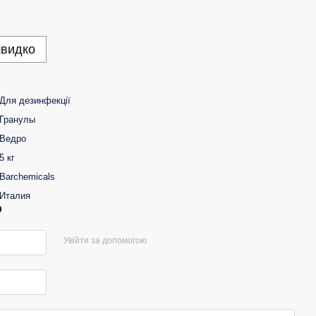
швидко
Для дезинфекції
Гранулы
Ведро
5 кг
Barchemicals
Италия
р
Увійти за допомогою