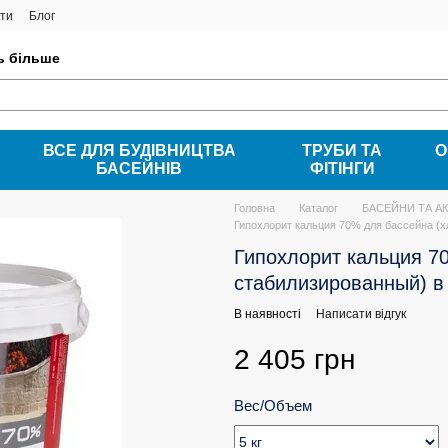
ти
Блог
ть більше
ВСЕ ДЛЯ БУДІВНИЦТВА
ТРУБИ ТА
О
БАСЕЙНІВ
ФІТІНГИ
Головна
Каталог
БАСЕЙНИ ТА А
Гипохлорит кальция 70% для бассейна (хл
Гипохлорит кальция 7
стабилизированный) в г
В наявності
Написати відгук
2 405 грн
Вес/Объем