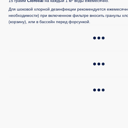
15 грамм
Clorocal
на каждый 1 м³ воды ежемесячно.
Для шоковой хлорной дезинфекции рекомендуется ежемесячн
необходимости) при включенном фильтре вносить гранулы хл
(корзину), или в бассейн перед форсункой.