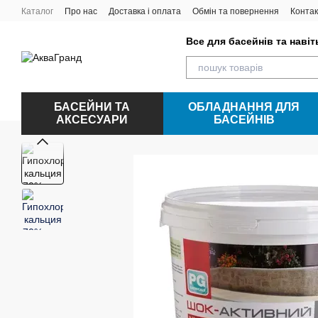
Перейти до основного контенту
Каталог
Про нас
Доставка і оплата
Обмін та повернення
Контак
Все для басейнів та наві
БАСЕЙНИ ТА
ОБЛАДНАННЯ ДЛЯ
АКСЕСУАРИ
БАСЕЙНІВ