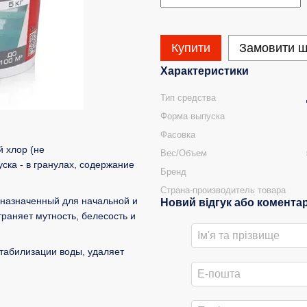
Купити
Замовити 
Характеристики
Тип средства
Форма выпуска
Фасовка
й хлор (не
Вес/Объем
ска - в гранулах, содержание
Бренд
Страна-производитель товара
дназначенный для начальной и
Новий відгук або комента
раняет мутность, белесость и
табилизации воды, удаляет