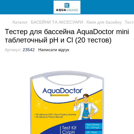
Каталог
БАСЕЙНИ ТА АКСЕСУАРИ
Хімія для басейну
Тест
Тестер для бассейна AquaDoctor mini
таблеточный pH и Cl (20 тестов)
Артикул:
23542
Написати відгук